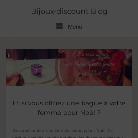
Skip
to
Bijoux-discount Blog
content
Menu
Menu
Et si vous offriez une bague à votre
femme pour Noël ?
Vous recherchez une idée de cadeau pour Noël. Le
parfum c’est fait l’année dernière, les dessous chics pour