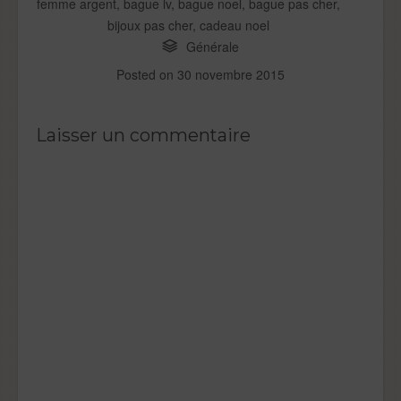
femme argent
,
bague lv
,
bague noel
,
bague pas cher
,
bijoux pas cher
,
cadeau noel
Générale
Posted on
30 novembre 2015
Laisser un commentaire