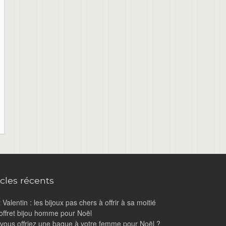
icles récents
 Valentin : les bijoux pas chers à offrir à sa moitié
offret bijou homme pour Noël
i vous offriez une bague à votre femme pour Noël ?