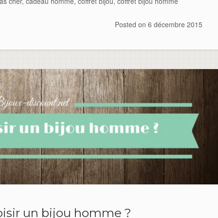
as cher
,
cadeau homme
,
coffret bijou
,
coffret bijou homme
Posted on
6 décembre 2015
sir un bijou homme ?