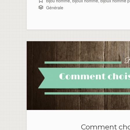
bijou homme
,
bijoux homme
,
bijoux homme p
Générale
Comment choi