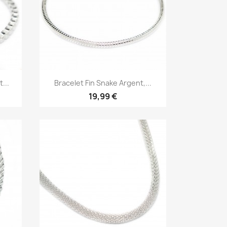
Aperçu rapide

...
Bracelet Fin Snake Argent,...
19,99 €