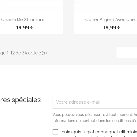
Aperçu rapide
Aperçu rapide


Chaine De Structure...
Collier Argent Avec Une..
19,99 €
19,99 €
ge 1-12 de 34 article(s)
res spéciales
Vous pouvez vous désinscrire à tout moment. V
informations de contact dans les conditions d'ut
Enim quis fugiat consequat elit mini