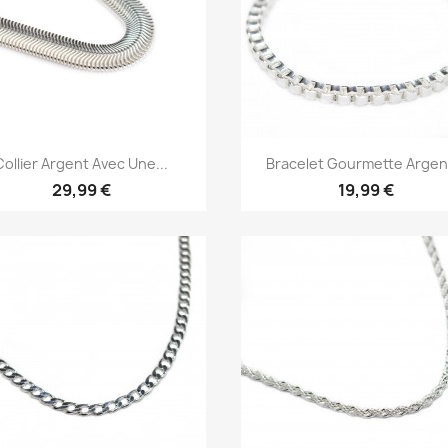
Aperçu rapide
Aperçu rapide


Collier Argent Avec Une...
Bracelet Gourmette Argent
29,99 €
19,99 €