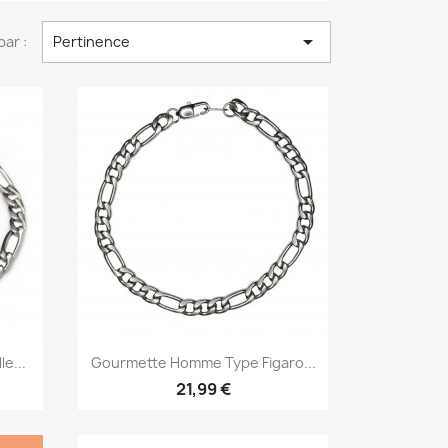

par :
Pertinence
Aperçu rapide

e...
Gourmette Homme Type Figaro...
21,99 €