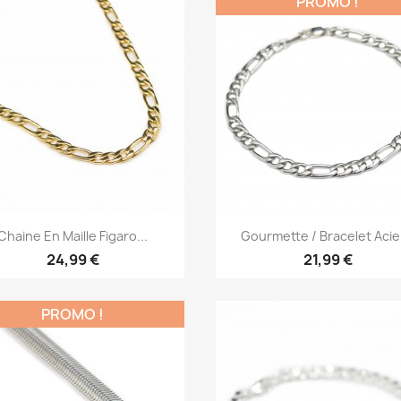
PROMO !
Aperçu rapide
Aperçu rapide


Chaine En Maille Figaro...
Gourmette / Bracelet Acier
24,99 €
21,99 €
PROMO !