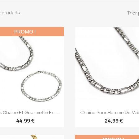
34 produits.
Trier 
PROMO !
Aperçu rapide
Aperçu rapide


k Chaine Et Gourmette En...
Chaîne Pour Homme De Maill
44,99 €
24,99 €