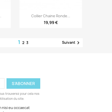
Aperçu rapide

.
Collier Chaine Ronde...
19,99 €
1

Suivant
2
3
ous trouverez pour cela nos
ilisation du site.
m nisi eu occaecat