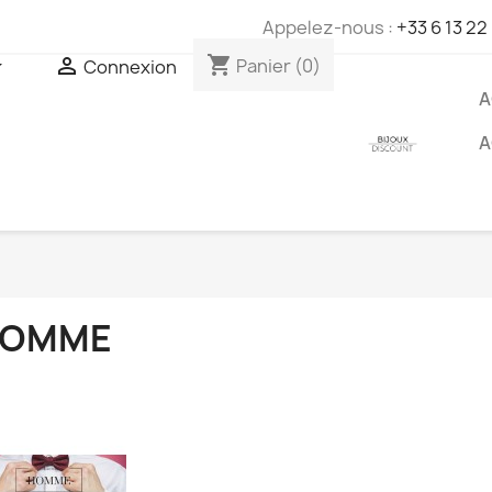
Appelez-nous :
+33 6 13 22
shopping_cart


Panier
(0)
Connexion
A
A
OMME