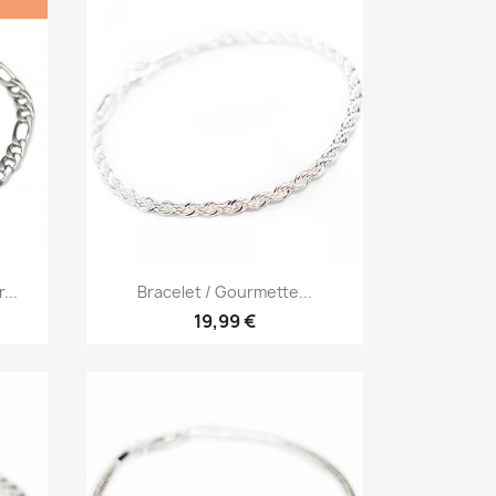
Aperçu rapide

...
Bracelet / Gourmette...
19,99 €