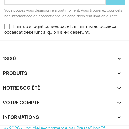
Vous pouvez vous désinscrire à tout moment. Vous trouverez pour cela
nos informations de contact dans les conditions d'utilisation du site.
Enim quis fugiat consequat elit minim nisi eu occaecat
occaecat deserunt aliquip nisi ex deserunt.
1SIX0

PRODUITS

NOTRE SOCIÉTÉ

VOTRE COMPTE

INFORMATIONS
keyboard_arrow_down
© 2026 - Logiciel e-commerce par PrestaShop™