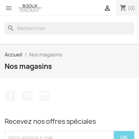
shopping_cart


(0)
search
Accueil
Nos magasins
Nos magasins
Facebook
Pinterest
Instagram
Recevez nos offres spéciales