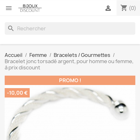
shopping_cart


(0)
search
Accueil
Femme
Bracelets / Gourmettes
Bracelet jonc torsadé argent, pour homme ou femme,
à prix discount
PROMO !
-10,00 €