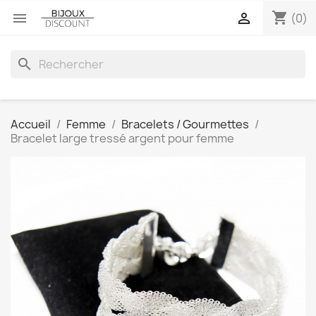
shopping_cart


(0)
search
Accueil
Femme
Bracelets / Gourmettes
Bracelet large tressé argent pour femme